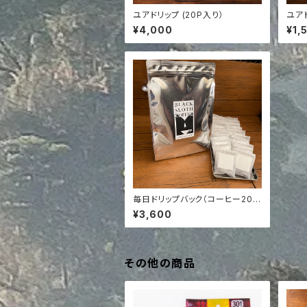
ユアドリップ (20P入り）
ユア
¥4,000
¥1,
毎日ドリップバック（コーヒー20杯
分）
¥3,600
その他の商品