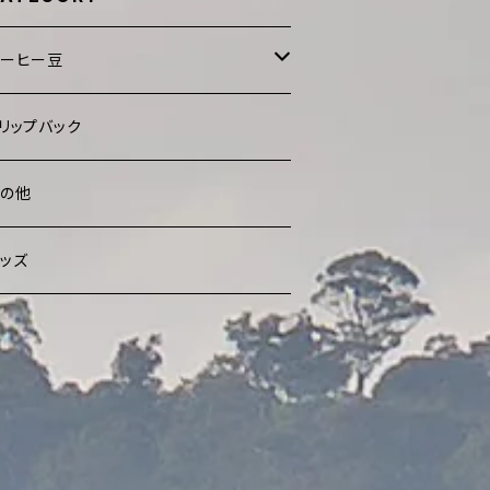
コーヒー豆
レンド
リップバック
ングルオリジン
その他
ッズ