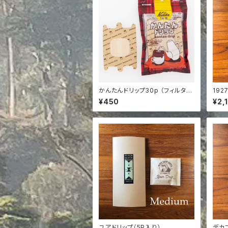
かんたんドリップ30p （フィルタ
192
ー）
¥450
¥2,
ユアドリップ（5P入り）
デカフ