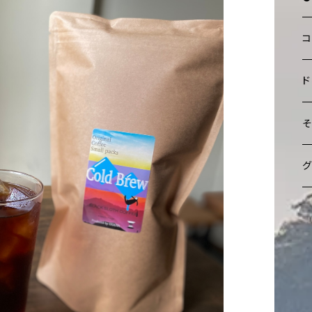
ブ
ド
シ
グ