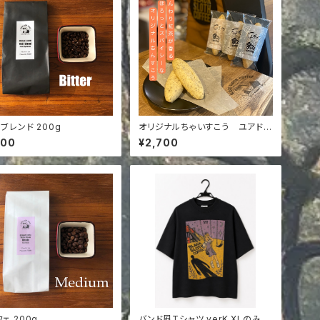
7ブレンド 200g
オリジナルちゃいすこう ユアドリ
ップ 5p ギフトボックス
100
¥2,700
ェ 200g
バンド風Tシャツ verK XLのみ