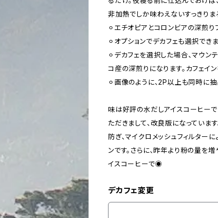
るだけ。夜寝る前に仕込んでおけば
非加熱でしか味わえないすっきりま
⚪︎エチオピアとコロンビアの深煎り
⚪︎オプションでデカフェも選択できま
⚪︎デカフェを選択した場合、マウン
コ産の深煎りになります。カフェイン
⚪︎画像のように、2P以上も同時に抽
味は好評の水だしアイスコーヒーでし
ただきまして、改良版になっていま
防ぎ、マイクロメッシュフィルター
ンです。さらに、昨年より粉の量を
イスコーヒーで◉
デカフェ変更