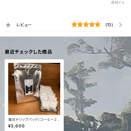
通報する
レビュー
(10)
最近チェックした商品
毎日ドリップバック（コーヒー20
杯分）
¥3,600