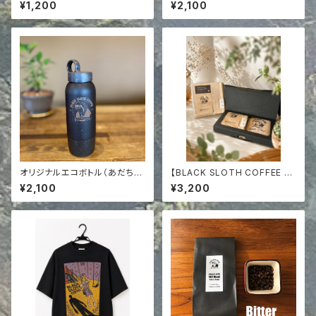
てセット【三種飲み比べ】
¥1,200
¥2,100
オリジナルエコボトル（あだちコ
【BLACK SLOTH COFFEE ×
ーヒーループ協賛）
KAZ STYLE】コーヒー染めガ
¥2,100
¥3,200
ーゼハンカチ