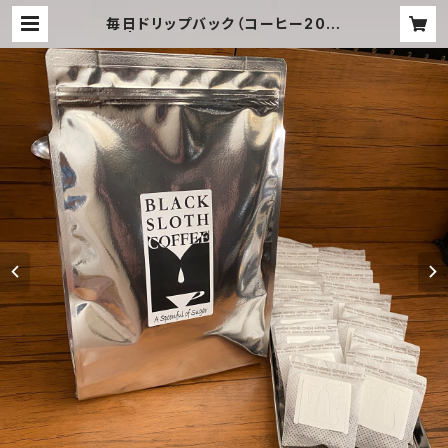
毎日ドリップバック（コーヒー20杯
分） | BLACK SLOTH COFFEE（ブ
ラックスロースコーヒー）