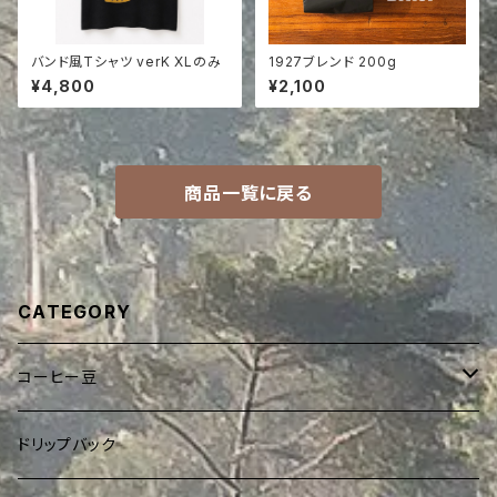
バンド風Tシャツ verK XLのみ
1927ブレンド 200g
¥4,800
¥2,100
商品一覧に戻る
CATEGORY
コーヒー豆
ブレンド
ドリップバック