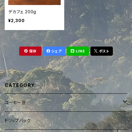
デカフェ 200g
¥2,300
保存
シェア
LINE
ポスト
CATEGORY
コーヒー豆
ブレンド
ドリップバック